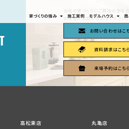
当社の家づくりにご興味のある方
家づくりの強み
施工実例
モデルハウス
商
お気軽にお問い合わせください。
安心のテクノロジー
家づくりの流れ
分譲モデルハウス
高松東店
丸亀店
お問い合わせはこ
T
資料請求はこち
来場予約はこち
高松東店
丸亀店