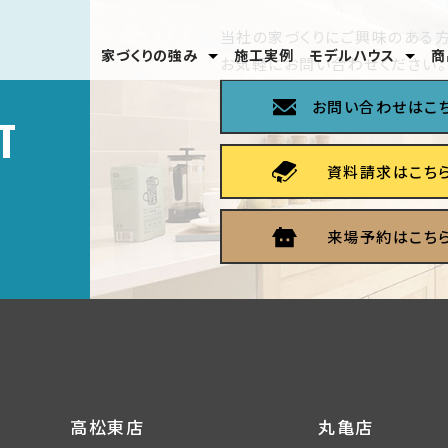
当社の家づくりにご興味のある方
家づくりの強み
施工実例
モデルハウス
商
お気軽にお問い合わせください。
安心のテクノロジー
家づくりの流れ
分譲モデルハウス
高松東店
丸亀店
お問い合わせはこ
T
資料請求はこち
来場予約はこち
高松東店
丸亀店