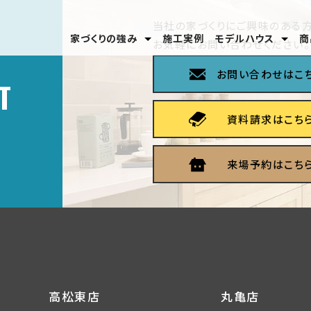
当社の家づくりにご興味のある方
家づくりの強み
施工実例
モデルハウス
商
お気軽にお問い合わせください。
安心のテクノロジー
家づくりの流れ
分譲モデルハウス
高松東店
丸亀店
お問い合わせはこ
T
資料請求はこち
来場予約はこち
高松東店
丸亀店