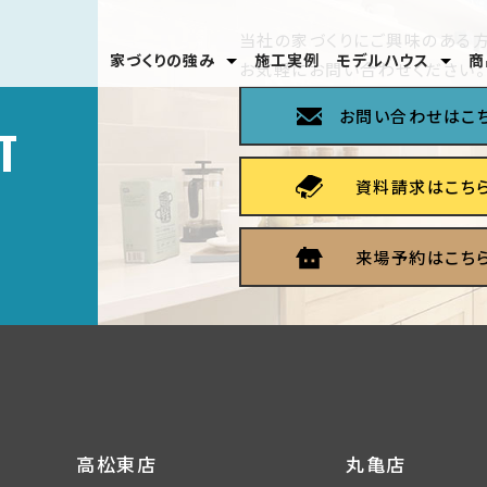
当社の家づくりにご興味のある方
家づくりの強み
施工実例
モデルハウス
商
お気軽にお問い合わせください。
安心のテクノロジー
家づくりの流れ
分譲モデルハウス
高松東店
丸亀店
お問い合わせはこ
T
資料請求はこち
来場予約はこち
高松東店
丸亀店