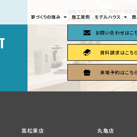
当社の家づくりにご興味のある方
家づくりの強み
施工実例
モデルハウス
商
お気軽にお問い合わせください。
安心のテクノロジー
家づくりの流れ
分譲モデルハウス
高松東店
丸亀店
お問い合わせはこ
T
資料請求はこち
来場予約はこち
高松東店
丸亀店