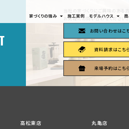
当社の家づくりにご興味のある方
家づくりの強み
施工実例
モデルハウス
商
お気軽にお問い合わせください。
安心のテクノロジー
家づくりの流れ
分譲モデルハウス
高松東店
丸亀店
お問い合わせはこ
T
資料請求はこち
来場予約はこち
高松東店
丸亀店