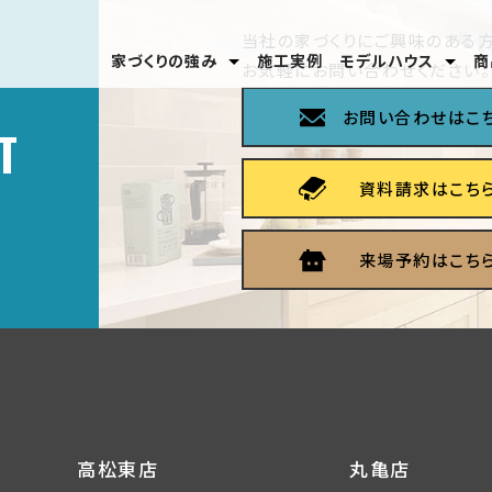
当社の家づくりにご興味のある方
家づくりの強み
施工実例
モデルハウス
商
お気軽にお問い合わせください。
安心のテクノロジー
家づくりの流れ
分譲モデルハウス
高松東店
丸亀店
お問い合わせはこ
T
資料請求はこち
来場予約はこち
高松東店
丸亀店