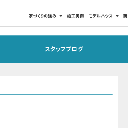
家づくりの強み
施工実例
モデルハウス
商
安心のテクノロジー
家づくりの流れ
分譲モデルハウス
高松東店
丸亀店
スタッフブログ