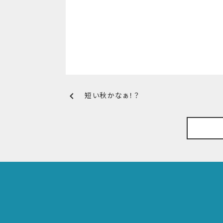
chevron_left
短い秋かなぁ！？