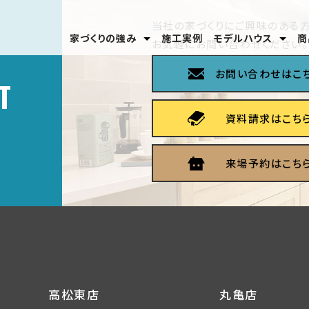
当社の家づくりにご興味のある方
家づくりの強み
施工実例
モデルハウス
商
お気軽にお問い合わせください。
安心のテクノロジー
家づくりの流れ
分譲モデルハウス
高松東店
丸亀店
お問い合わせはこ
T
資料請求はこち
来場予約はこち
高松東店
丸亀店