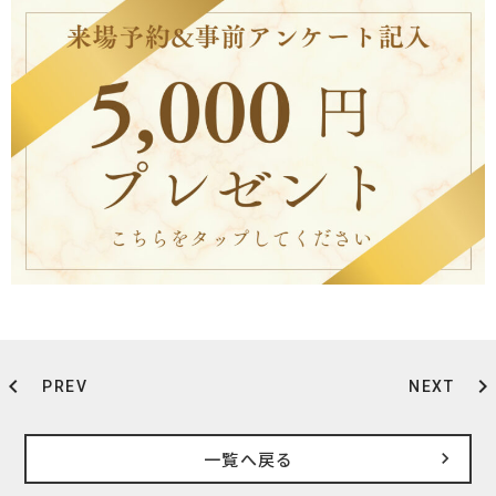
chevron_left
chevron_right
PREV
NEXT
一覧へ戻る