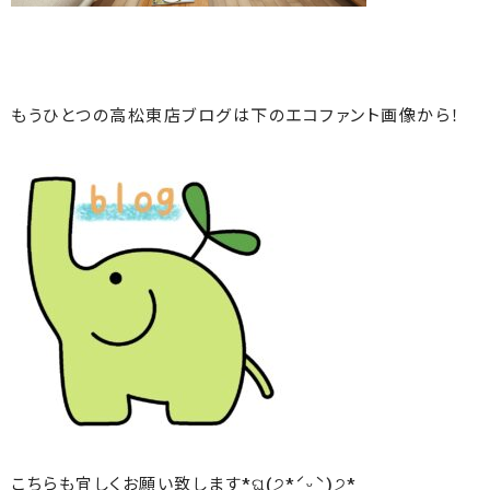
もうひとつの高松東店ブログは下のエコファント画像から！
こちらも宜しくお願い致します*ଘ(੭*ˊᵕˋ)੭*