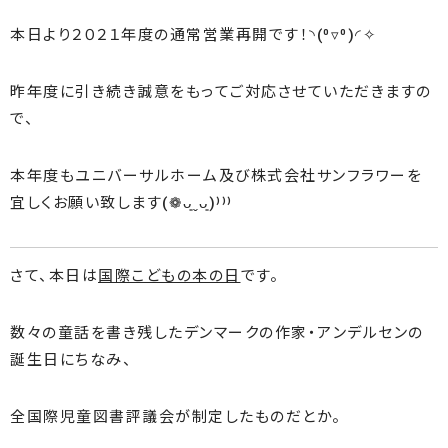
本日より２０２１年度の通常営業再開です！◝(⁰▿⁰)◜✧
昨年度に引き続き誠意をもってご対応させていただきますの
で、
本年度もユニバーサルホーム及び株式会社サンフラワーを
宜しくお願い致します(❁ᴗ͈ˬᴗ͈)⁾⁾⁾
さて、本日は
国際こどもの本の日
です。
数々の童話を書き残したデンマークの作家・アンデルセンの
誕生日にちなみ、
全国際児童図書評議会が制定したものだとか。