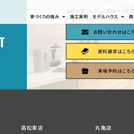
当社の家づくりにご興味のある方
家づくりの強み
施工実例
モデルハウス
商
お気軽にお問い合わせください。
安心のテクノロジー
家づくりの流れ
分譲モデルハウス
高松東店
丸亀店
お問い合わせはこ
T
資料請求はこち
来場予約はこち
高松東店
丸亀店