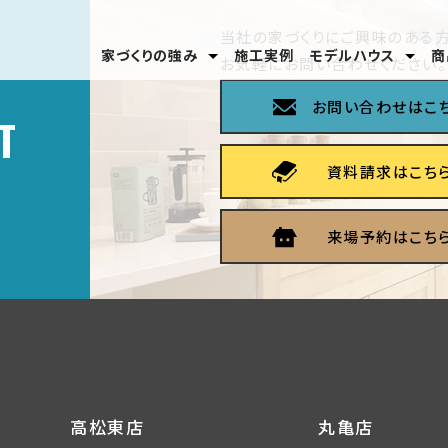
当社の家づくりにご興味のある方
家づくりの強み
施工実例
モデルハウス
商
お気軽にお問い合わせください。
安心のテクノロジー
家づくりの流れ
分譲モデルハウス
高松東店
丸亀店
お問い合わせはこ
T
資料請求はこち
来場予約はこち
高松東店
丸亀店