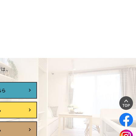
は、
ちら
ら
ら