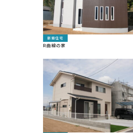
R曲線の家