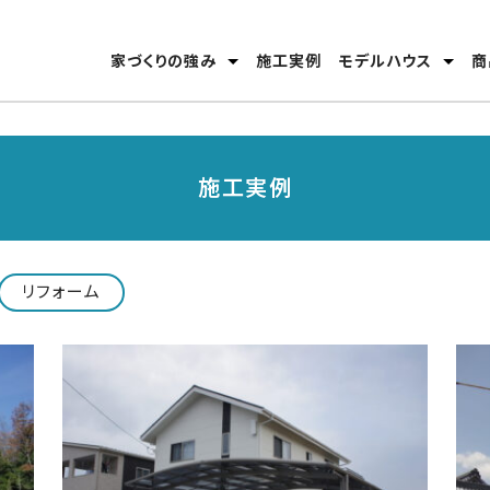
家づくりの強み
施工実例
モデルハウス
商
安心のテクノロジー
家づくりの流れ
分譲モデルハウス
高松東店
丸亀店
施工実例
リフォーム