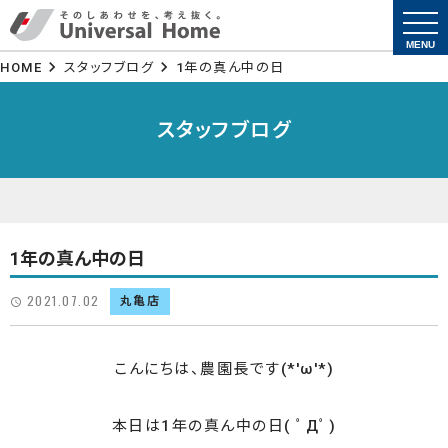
togg
navi
MENU
HOME
スタッフブログ
1年の真ん中の日
スタッフブログ
1年の真ん中の日
2021.07.02
丸亀店
こんにちは、農園長です(*'ω'*)
本日は1年の真ん中の日( ﾟДﾟ)