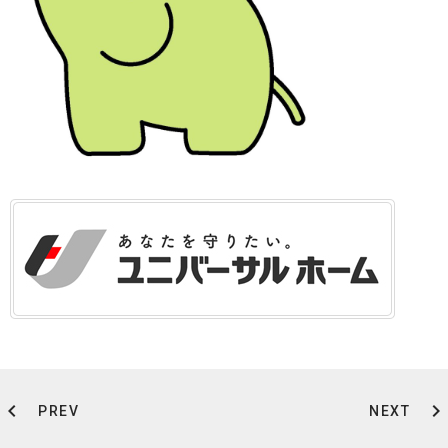
chevron_left
chevron_right
PREV
NEXT