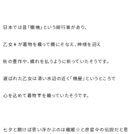
日本では昔「棚機」という禊行事があり、
乙女👩が着物を織って棚にそなえ、神様を迎え
秋の豊作や、穢れを払うように祈っていたそうです。
選ばれた乙女は清い水辺の近く「機屋」というところで
心を込めて着物👘を織っていたそうです。
七夕と聞けば思い浮かぶのは織姫☆と彦星🦅の伝説だと思