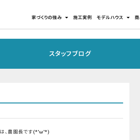
家づくりの強み
施工実例
モデルハウス
商
安心のテクノロジー
家づくりの流れ
分譲モデルハウス
高松東店
丸亀店
スタッフブログ
は、農園長です(*'ω'*)