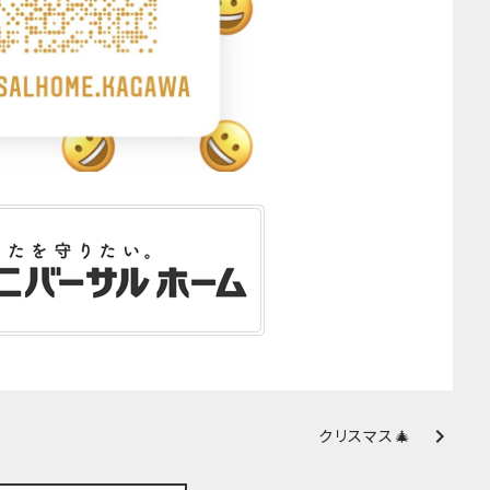
chevron_right
クリスマス🎄