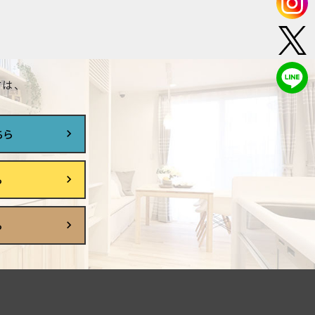
は、
ちら
ら
ら