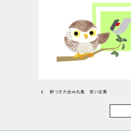
chevron_left
餅つき大会in丸亀 思い出集