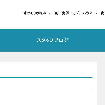
家づくりの強み
施工実例
モデルハウス
商
安心のテクノロジー
家づくりの流れ
分譲モデルハウス
高松東店
丸亀店
スタッフブログ