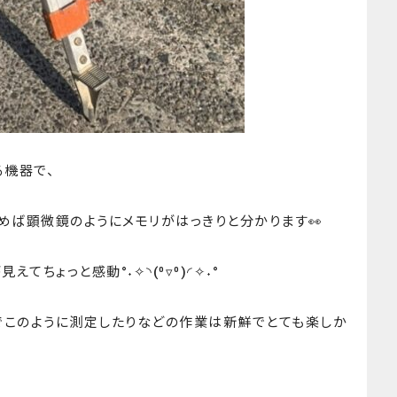
る機器で、
めば顕微鏡のようにメモリがはっきりと分かります👀
てちょっと感動°˖✧◝(⁰▿⁰)◜✧˖°
でこのように測定したりなどの作業は新鮮でとても楽しか