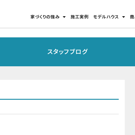
家づくりの強み
施工実例
モデルハウス
商
安心のテクノロジー
家づくりの流れ
分譲モデルハウス
高松東店
丸亀店
スタッフブログ