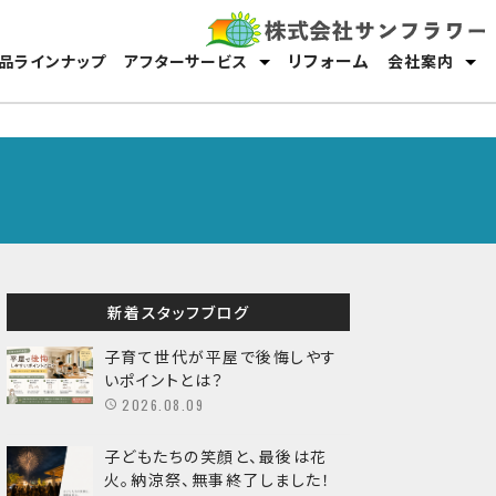
リフォーム
品ラインナップ
アフターサービス
会社案内
保証・メンテナンス
オーナーサポート
スタッフ紹介
採用情報
新着スタッフブログ
子育て世代が平屋で後悔しやす
いポイントとは？
2026.08.09
子どもたちの笑顔と、最後は花
火。納涼祭、無事終了しました！