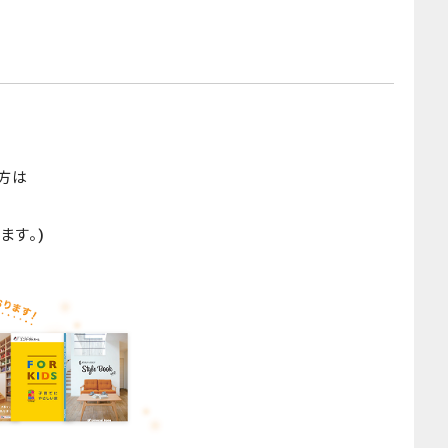
方は
ます。)