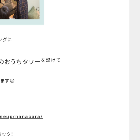
ングに
を設けて
のおうちタワー
ます😊
lineup/nanacara/
リック！