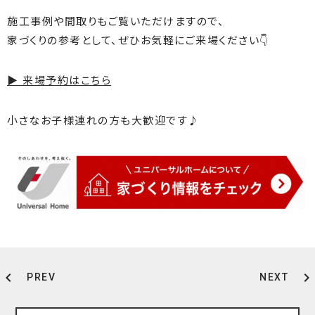
施工事例や間取りもご覧いただけますので、
家づくりの参考として、ぜひお気軽にご来場ください👇
▶ 来場予約はこちら
小さなお子様連れの方も大歓迎です♪
chevron_left
chevron_right
PREV
NEXT