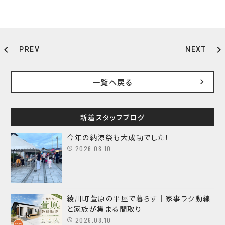
chevron_left
chevron_right
PREV
NEXT
一覧へ戻る
新着スタッフブログ
今年の納涼祭も大成功でした！
2026.08.10
綾川町萱原の平屋で暮らす｜家事ラク動線
と家族が集まる間取り
2026.08.10