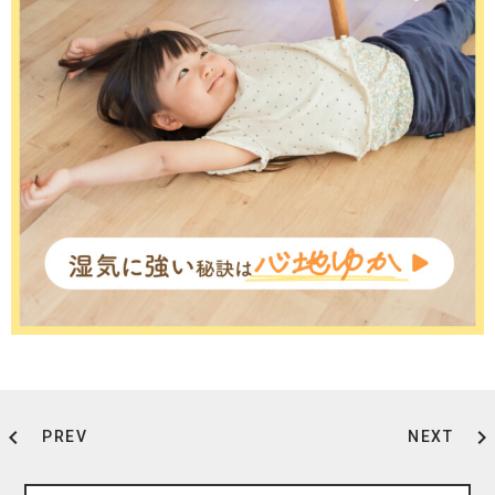
chevron_left
chevron_right
PREV
NEXT